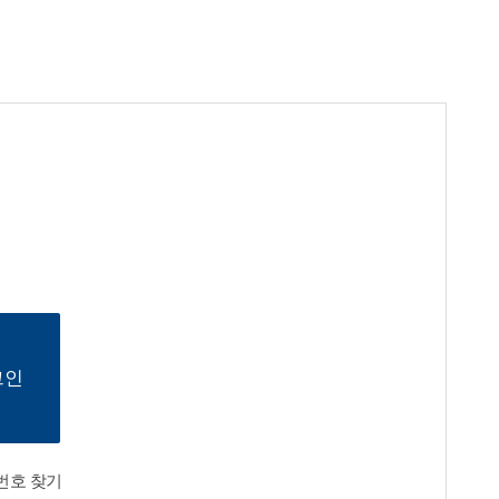
그인
번호 찾기