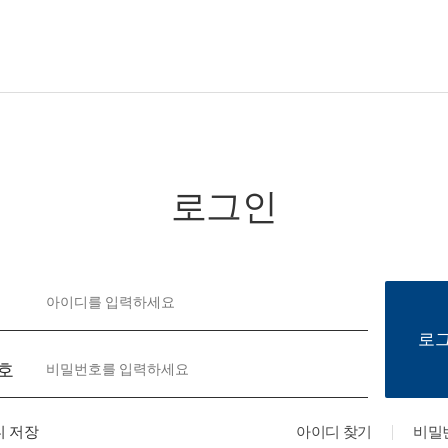
로그인
로
호
디 저장
아이디 찾기
비밀