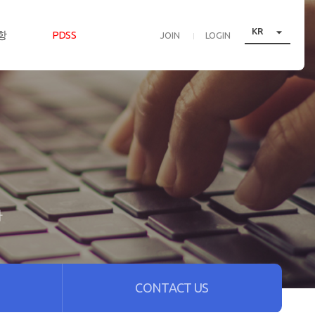

KR
항
PDSS
JOIN
LOGIN
다
CONTACT US